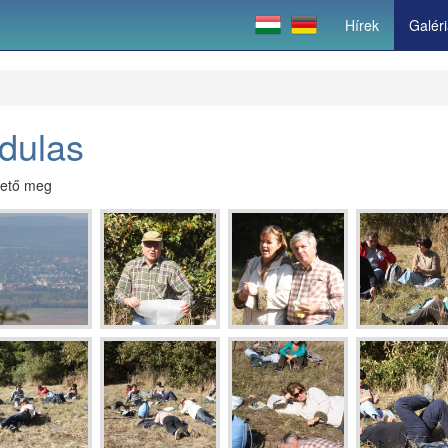
Hírek
Galér
dulas
hető meg