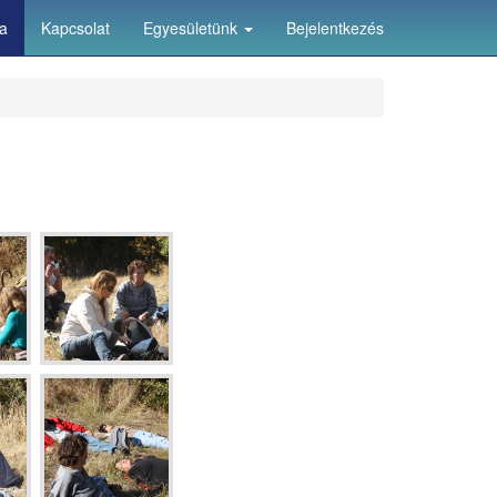
ia
Kapcsolat
Egyesületünk
Bejelentkezés