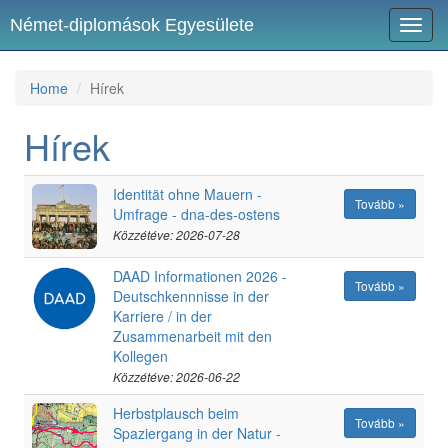
Német-diplomások Egyesülete
Toggl
navig
Home
Hírek
Hírek
Identität ohne Mauern -
Tovább »
Umfrage - dna-des-ostens
Közzétéve: 2026-07-28
DAAD Informationen 2026 -
Tovább »
Deutschkennnisse in der
Karriere / in der
Zusammenarbeit mit den
Kollegen
Közzétéve: 2026-06-22
Herbstplausch beim
Tovább »
Spaziergang in der Natur -