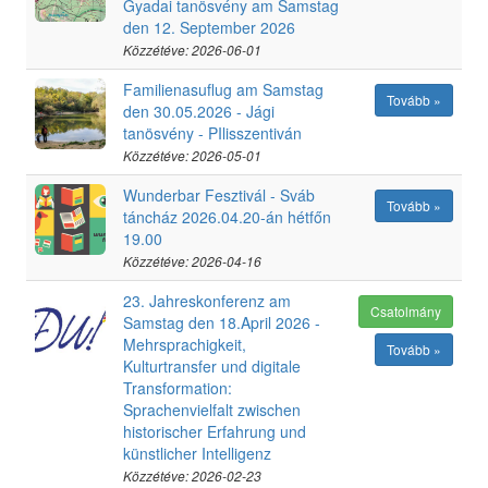
Gyadai tanösvény am Samstag
den 12. September 2026
Közzétéve: 2026-06-01
Familienasuflug am Samstag
Tovább »
den 30.05.2026 - Jági
tanösvény - PIlisszentiván
Közzétéve: 2026-05-01
Wunderbar Fesztivál - Sváb
Tovább »
táncház 2026.04.20-án hétfőn
19.00
Közzétéve: 2026-04-16
23. Jahreskonferenz am
Csatolmány
Samstag den 18.April 2026 -
Mehrsprachigkeit,
Tovább »
Kulturtransfer und digitale
Transformation:
Sprachenvielfalt zwischen
historischer Erfahrung und
künstlicher Intelligenz
Közzétéve: 2026-02-23