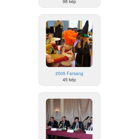
98 kép
2005 Farsang
45 kép