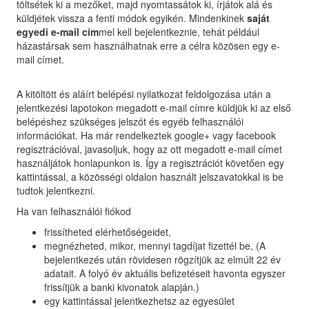
töltsétek ki a mezőket, majd nyomtassátok ki, írjátok alá és
küldjétek vissza a fenti módok egyikén. Mindenkinek
saját
egyedi e-mail cím
mel kell bejelentkeznie, tehát például
házastársak sem használhatnak erre a célra közösen egy e-
mail címet.
A kitöltött és aláírt belépési nyilatkozat feldolgozása után a
jelentkezési lapotokon megadott e-mail címre küldjük ki az első
belépéshez szükséges jelszót és egyéb felhasználói
információkat. Ha már rendelkeztek google+ vagy facebook
regisztrációval, javasoljuk, hogy az ott megadott e-mail címet
használjátok honlapunkon is. Így a regisztrációt követően egy
kattintással, a közösségi oldalon használt jelszavatokkal is be
tudtok jelentkezni.
Ha van felhasználói fiókod
frissítheted elérhetőségeidet,
megnézheted, mikor, mennyi tagdíjat fizettél be, (A
bejelentkezés után rövidesen rögzítjük az elmúlt 22 év
adatait. A folyó év aktuális befizetéseit havonta egyszer
frissítjük a banki kivonatok alapján.)
egy kattintással jelentkezhetsz az egyesület