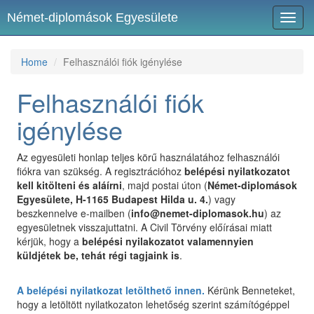
Német-diplomások Egyesülete
Toggl
navig
Home
Felhasználói fiók igénylése
Felhasználói fiók
igénylése
Az egyesületi honlap teljes körű használatához felhasználói
fiókra van szükség. A regisztrációhoz
belépési nyilatkozatot
kell kitölteni és aláírni
, majd postai úton (
Német-diplomások
Egyesülete, H-1165 Budapest Hilda u. 4.
) vagy
beszkennelve e-mailben (
info@nemet-diplomasok.hu
) az
egyesületnek visszajuttatni. A Civil Törvény előírásai miatt
kérjük, hogy a
belépési nyilakozatot valamennyien
küldjétek be, tehát régi tagjaink is
.
A belépési nyilatkozat letölthető innen.
Kérünk Benneteket,
hogy a letöltött nyilatkozaton lehetőség szerint számítógéppel