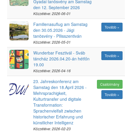
Gyadai tanösvény am Samstag
den 12. September 2026
Közzétéve: 2026-06-01
Familienasuflug am Samstag
Tovább »
den 30.05.2026 - Jági
tanösvény - PIlisszentiván
Közzétéve: 2026-05-01
Wunderbar Fesztivál - Sváb
Tovább »
táncház 2026.04.20-án hétfőn
19.00
Közzétéve: 2026-04-16
23. Jahreskonferenz am
Csatolmány
Samstag den 18.April 2026 -
Mehrsprachigkeit,
Tovább »
Kulturtransfer und digitale
Transformation:
Sprachenvielfalt zwischen
historischer Erfahrung und
künstlicher Intelligenz
Közzétéve: 2026-02-23