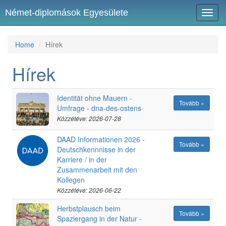
Német-diplomások Egyesülete
Toggl
navig
Home
Hírek
Hírek
Identität ohne Mauern -
Tovább »
Umfrage - dna-des-ostens
Közzétéve: 2026-07-28
DAAD Informationen 2026 -
Tovább »
Deutschkennnisse in der
Karriere / in der
Zusammenarbeit mit den
Kollegen
Közzétéve: 2026-06-22
Herbstplausch beim
Tovább »
Spaziergang in der Natur -