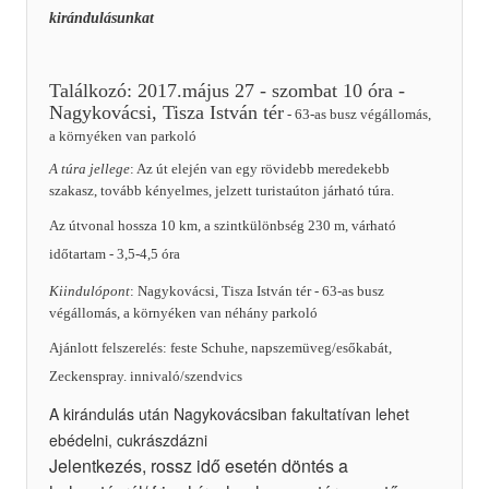
kirándulásunkat
Találkozó: 2017.május 27 - szombat 10 óra -
Nagykovácsi, Tisza István tér
- 63-as busz végállomás,
a környéken van parkoló
A túra jellege
: Az út elején van egy rövidebb meredekebb
szakasz, tovább kényelmes, jelzett turistaúton járható túra.
Az útvonal hossza 10 km, a szintkülönbség 230 m, várható
időtartam - 3,5-4,5 óra
Kiindulópont
: Nagykovácsi, Tisza István tér - 63-as busz
végállomás, a környéken van néhány parkoló
Ajánlott felszerelés: feste Schuhe, napszemüveg/esőkabát,
Zeckenspray. innivaló/szendvics
A kirándulás után Nagykovácsiban fakultatívan lehet
ebédelni, cukrászdázni
Jelentkezés, rossz idő esetén döntés a