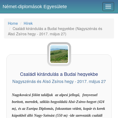
Német-diplomások Egyesülete
Toggl
navig
Home
Hírek
Családi kirándulás a Budai hegyekbe (Nagyszénás és
Alsó Zsíros hegy - 2017. május 27)
Családi kirándulás a Budai hegyekbe
Nagyszénás és Alsó Zsíros hegy - 2017. május 27
Nagykovácsi fölött találjuk az alpesi jellegű, fenyvessel
borított, meredek, sziklás hegyoldalú Alsó-Zsíros-hegyet (424
m), és az Európa Diplomás, fokozottan védett, kopár és kerek
kúpokból álló Nagy-Szénást (550 m) -ide szervezzük családi