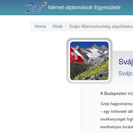
Német-diplomások Egyesülete
Home
Hírek
Svájci Államszövetség alapításának
Sváj
Svájc
A Budapesten mű
Szép hagyománnyá 
– egy hírlevelet á
tevékenységét fogl
eredményes lezárás