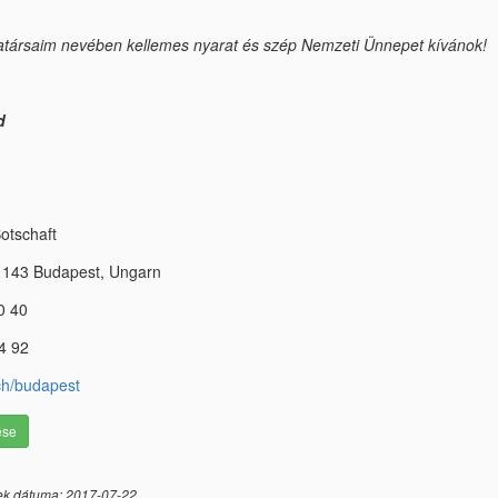
ársaim nevében kellemes nyarat és szép Nemzeti Ünnepet kívánok!
d
otschaft
 1143 Budapest, Ungarn
0 40
4 92
h/budapest
ése
ek dátuma: 2017-07-22