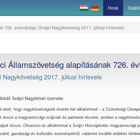
Hírek
Galér
 726. évfordulója (Svájci Nagykövetség 2017. júliusi hírlevele)
ci Államszövetség alapításának 726. év
i Nagykövetség 2017. júliusi hírlevele
ködő Svájci Nagykövet üzenete:
érett, hogy nagykövetségünk évente két alkalommal – a Szövetségi Ünnep
llít össze a magyarországi svájciak és partnerei részére, amiben a nagykövets
aljuk össze. Olvasson ez alkalommal a Svájci Hozzájárulás magyarországi pr
áról, gazdasági és kulturális eseményekről, valamint további érdekes történé