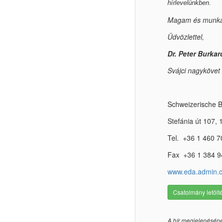
hírlevelünkben.
Magam és munkat
Üdvözlettel,
Dr. Peter Burkar
Svájci nagyköv
et
Schweizerische B
Stefánia út 107,
Tel. +36 1 460 7
Fax +36 1 384 9
www.eda.admin.c
Csatolmány letölt
A hír megjelenésén