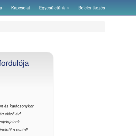
ia
Kapcsolat
Egyesületünk
Bejelentkezés
fordulója
en és karácsonykor
ég előző évi
ojektjeinek
sekről a csatolt