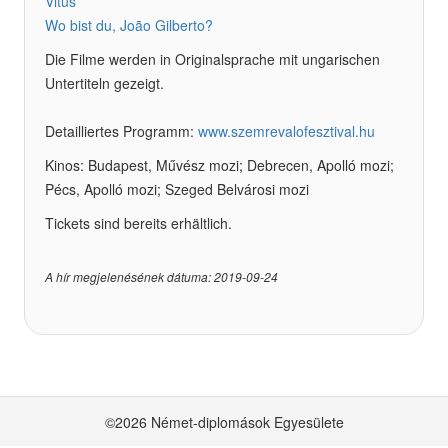
Vitus
Wo bist du, João Gilberto?
Die Filme werden in Originalsprache mit ungarischen
Untertiteln gezeigt.
Detailliertes Programm:
www.szemrevalofesztival.hu
Kinos: Budapest, Művész mozi; Debrecen, Apolló mozi;
Pécs, Apolló mozi; Szeged Belvárosi mozi
Tickets sind bereits erhältlich.
A hír megjelenésének dátuma: 2019-09-24
©2026 Német-diplomások Egyesülete