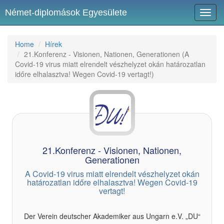
Német-diplomások Egyesülete
Toggl
navig
Home
Hírek
21.Konferenz - Visionen, Nationen, Generationen (A
Covid-19 virus miatt elrendelt vészhelyzet okán határozatlan
időre elhalasztva! Wegen Covid-19 vertagt!)
21.Konferenz - Visionen, Nationen,
Generationen
A Covid-19 virus miatt elrendelt vészhelyzet okán
határozatlan időre elhalasztva! Wegen Covid-19
vertagt!
Der Verein deutscher Akademiker aus Ungarn e.V. „DU“