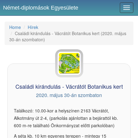
Német-diplomások Egyesülete
Toggl
navig
Home
Hírek
Családi kirándulás - Vácrátót Botanikus kert (2020. május
30-án szombaton)
Családi kirándulás - Vácrátót Botanikus kert
2020. május 30-án szombaton
Találkozó: 10.00-kor a helyszínen 2163
Vácrátót,
Alkotmány út 2-4, (parkolás ajánlottan a bejárattól kb.
600 m-re található Önkormányzat előtti parkolóban)
A séta kb. 10 km egyenes terepen - mintegy 15