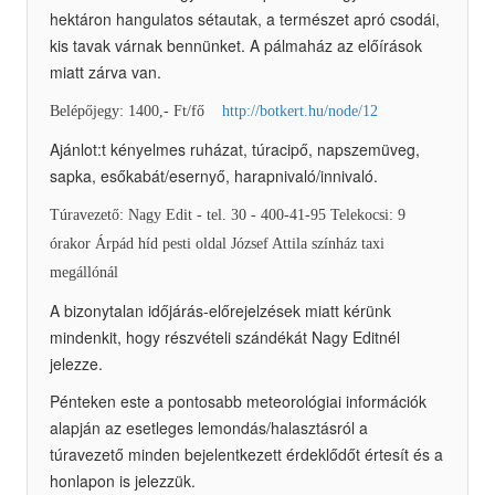
hektáron hangulatos sétautak, a természet apró csodái,
kis tavak várnak bennünket. A pálmaház az előírások
miatt zárva van.
Belépőjegy: 1400,- Ft/fő
http://botkert.hu/node/12
Ajánlot:t kényelmes ruházat, túracipő, napszemüveg,
sapka, esőkabát/esernyő, harapnivaló/innivaló.
Túravezető: Nagy Edit - tel. 30 - 400-41-95 Telekocsi: 9
órakor Árpád híd pesti oldal József Attila színház taxi
megállónál
A bizonytalan időjárás-előrejelzések miatt kérünk
mindenkit, hogy részvételi szándékát Nagy Editnél
jelezze.
Pénteken este a pontosabb meteorológiai információk
alapján az esetleges lemondás/halasztásról a
túravezető minden bejelentkezett érdeklődőt értesít és a
honlapon is jelezzük.