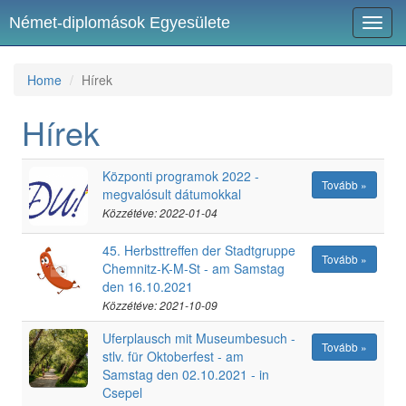
Német-diplomások Egyesülete
Toggl
navig
Home
Hírek
Hírek
Központi programok 2022 -
Tovább »
megvalósult dátumokkal
Közzétéve: 2022-01-04
45. Herbsttreffen der Stadtgruppe
Tovább »
Chemnitz-K-M-St - am Samstag
den 16.10.2021
Közzétéve: 2021-10-09
Uferplausch mit Museumbesuch -
Tovább »
stlv. für Oktoberfest - am
Samstag den 02.10.2021 - in
Csepel